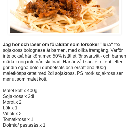
Jag hör och läser om föräldrar som försöker ”lura”
tex.
sojakross bolognese åt barnen, med olika framgång. Varför
inte också här köra med 50% istället för svartvitt - och barnen
märker nog inte nån skillnad! Här är vårt succé recept, eller
gör din egna bolo i dubbelsats och ersätt ena 400g
maletköttpaketet med 2dl sojakross. PS mörk sojakross ser
mer ut som malet kött.
Malet kött x 400g
Sojakross x 2dl
Morot x 2
Lök x 1
Vitlök x 3
Tomatkross x 1
Dolmio/ pastasås x 1