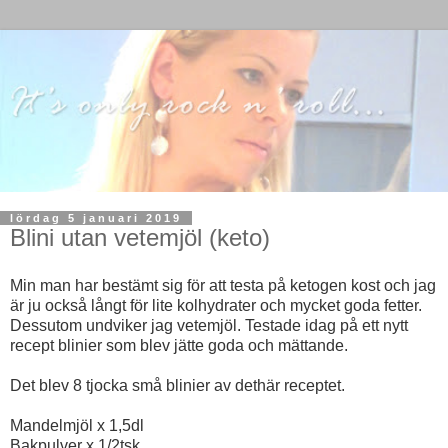
lördag 5 januari 2019
Blini utan vetemjöl (keto)
Min man har bestämt sig för att testa på ketogen kost och jag
är ju också långt för lite kolhydrater och mycket goda fetter.
Dessutom undviker jag vetemjöl. Testade idag på ett nytt
recept blinier som blev jätte goda och mättande.
Det blev 8 tjocka små blinier av dethär receptet.
Mandelmjöl x 1,5dl
Bakpulver x 1/2tsk