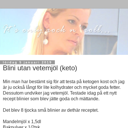
lördag 5 januari 2019
Blini utan vetemjöl (keto)
Min man har bestämt sig för att testa på ketogen kost och jag
är ju också långt för lite kolhydrater och mycket goda fetter.
Dessutom undviker jag vetemjöl. Testade idag på ett nytt
recept blinier som blev jätte goda och mättande.
Det blev 8 tjocka små blinier av dethär receptet.
Mandelmjöl x 1,5dl
Bakpulver x 1/2tsk