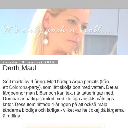
torsdag 8 januari 2015
Darth Maul
Self made by 4-åring. Med härliga Aqua pencils (från
ett
Colorona
-party), som lätt sköljs bort med vatten. Det är
färgpennor man blöter och kan tex. rita tatueringar med.
Domhär är härliga jämfört med klottiga ansiktsmålnings
kritor. Dessutom hittade 4-åringen på att också måla
tänderna blodiga och farliga - vilket var helt okej då färgerna
är giftfria.