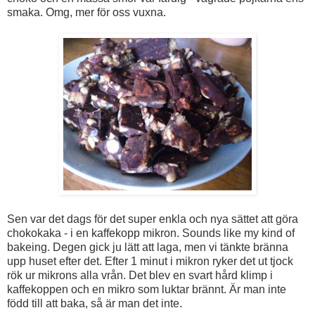
smaka. Omg, mer för oss vuxna.
Sen var det dags för det super enkla och nya sättet att göra
chokokaka - i en kaffekopp mikron. Sounds like my kind of
bakeing. Degen gick ju lätt att laga, men vi tänkte bränna
upp huset efter det. Efter 1 minut i mikron ryker det ut tjock
rök ur mikrons alla vrån. Det blev en svart hård klimp i
kaffekoppen och en mikro som luktar brännt. Är man inte
född till att baka, så är man det inte.