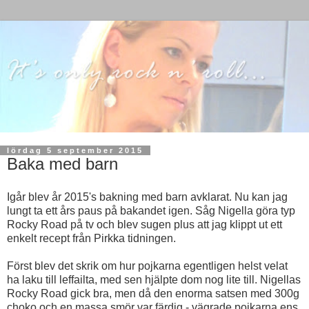
lördag 5 september 2015
Baka med barn
Igår blev år 2015's bakning med barn avklarat. Nu kan jag
lungt ta ett års paus på bakandet igen. Såg Nigella göra typ
Rocky Road på tv och blev sugen plus att jag klippt ut ett
enkelt recept från Pirkka tidningen.
Först blev det skrik om hur pojkarna egentligen helst velat
ha laku till leffailta, med sen hjälpte dom nog lite till. Nigellas
Rocky Road gick bra, men då den enorma satsen med 300g
choko och en massa smör var färdig - vägrade pojkarna ens