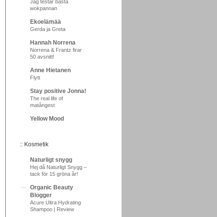
Jag testar bästa
wokpannan
Ekoelämää
Gerda ja Greta
Hannah Norrena
Norrena & Frantz firar
50 avsnitt!
Anne Hietanen
Flytt
Stay positive Jonna!
The real life of
matångest
Yellow Mood
:: Kosmetik
Naturligt snygg
Hej då Naturligt Snygg –
tack för 15 gröna år!
Organic Beauty
Blogger
Acure Ultra Hydrating
Shampoo | Review