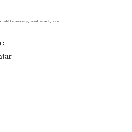
smetiikka
,
make-up
,
naturkosmetik
,
ögon
r:
ntar