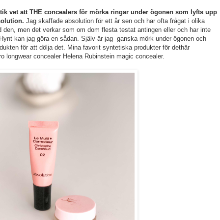
ik vet att THE concealers för mörka ringar under ögonen som lyfts upp
solution.
Jag skaffade absolution för ett år sen och har ofta frågat i olika
 den, men det verkar som om dom flesta testat antingen eller och har inte
t Hynt kan jag göra en sådan. Själv är jag ganska mörk under ögonen och
odukten för att dölja det. Mina favorit syntetiska produkter för dethär
pro longwear concealer Helena Rubinstein magic concealer.