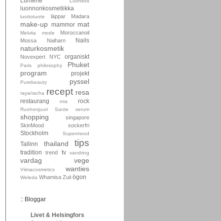
Lumene
Luonkos
luonnonkosmetiikka
läppar
Madara
luottotuote
make-up
mat
mammor
Moroccanoil
Melvita
mode
Nails
Mossa
Naiharn
naturkosmetik
organiskt
Novexpert
NYC
Phuket
Paris
philosophy
program
projekt
pyssel
Purebeauty
recept
resa
raya/racha
restaurang
rock
rms
Ruohonjuuri
Sante
serum
shopping
singapore
SkinMood
sockerfri
Stockholm
Supermood
tips
thailand
Tallinn
tradition
tv
trend
vandring
vardag
vege
wanties
Viimacosmetics
ögon
Whamisa
Zuii
Weleda
:: Bloggar
Livet & Helsingfors