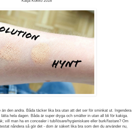
Katja Kokko 2016
e än den andra. Båda täcker lika bra utan att det ser för sminkat ut. Ingendera
lätta hela dagen. Båda är super dryga och smälter in utan all bli för kakiga.
k; vill man ha en concealer i tub/lösare/hygieniskare eller burk/fastare? Om
testat nåndera så gör det - dom är säkert lika bra som den du använder nu,