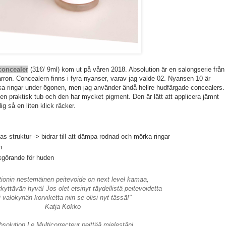
concealer
(
31€/ 9ml) kom ut på våren 2018. Absolution är en salongserie från
arron. Concealern finns i fyra nyanser, varav jag valde 02. Nyansen 10 är
rka ringar under ögonen, men jag använder ändå hellre hudfärgade concealers.
 en praktisk tub och den har mycket pigment. Den är lätt att applicera jämnt
ig så en liten klick räcker.
nas struktur -> bidrar till att dämpa rodnad och mörka ringar
n
ukgörande för huden
tionin nestemäinen peitevoide on next level kamaa,
rkyttävän hyvä! Jos olet etsinyt täydellistä peitevoidetta
i valokynän korviketta niin se olisi nyt tässä!"
Katja Kokko
bsolution Le Multicorrecteur peittää mielestäni