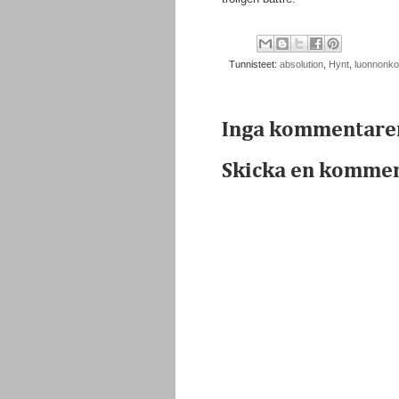
Tunnisteet:
absolution
,
Hynt
,
luonnonko
Inga kommentare
Skicka en komme