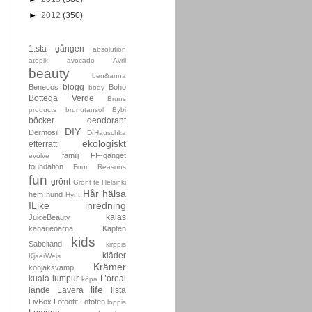
►
2012
(350)
1:sta gången
absolution
atopik
avocado
Avril
beauty
ben&anna
blogg
Benecos
Boho
body
Bottega Verde
Bruns
products
brunutansol
Bybi
böcker
deodorant
DIY
Dermosil
DrHauschka
ekologiskt
efterrätt
familj
FF-gänget
evolve
foundation
Four Reasons
fun
grönt
Grönt te
Helsinki
Hår
hälsa
hem
hund
Hynt
ILike
inredning
kalas
JuiceBeauty
kanarieöarna
Kapten
kids
Sabeltand
kirppis
kläder
KjaerWeis
Krämer
konjaksvamp
kuala lumpur
L’oreal
köpa
life
lande
Lavera
lista
LivBox
Lofootit
Lofoten
loppis