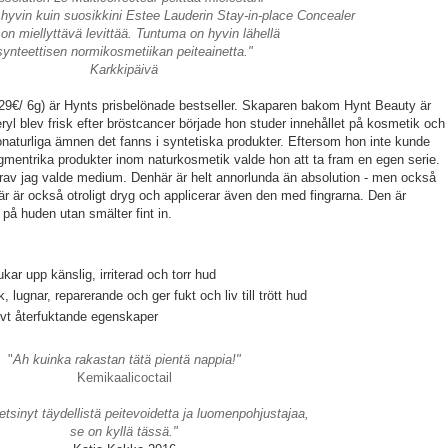
hyvin kuin suosikkini Estee Lauderin Stay-in-place Concealer
 on miellyttävä levittää. Tuntuma on hyvin lähellä
synteettisen normikosmetiikan peiteainetta."
Karkkipäivä
29€/ 6g) är Hynts prisbelönade bestseller. Skaparen bakom Hynt Beauty är
ryl blev frisk efter bröstcancer började hon studer innehållet på kosmetik och
naturliga ämnen det fanns i syntetiska produkter. Eftersom hon inte kunde
 pigmentrika produkter inom naturkosmetik valde hon att ta fram en egen serie.
rav jag valde medium. Denhär är helt annorlunda än absolution - men också
är är också otroligt dryg och applicerar även den med fingrarna. Den är
r på huden utan smälter fint in.
ar upp känslig, irriterad och torr hud
, lugnar, reparerande och ger fukt och liv till trött hud
ivt återfuktande egenskaper
"
Ah kuinka rakastan tätä pientä nappia!"
Kemikaalicoctail
etsinyt täydellistä peitevoidetta ja luomenpohjustajaa,
se on kyllä tässä."