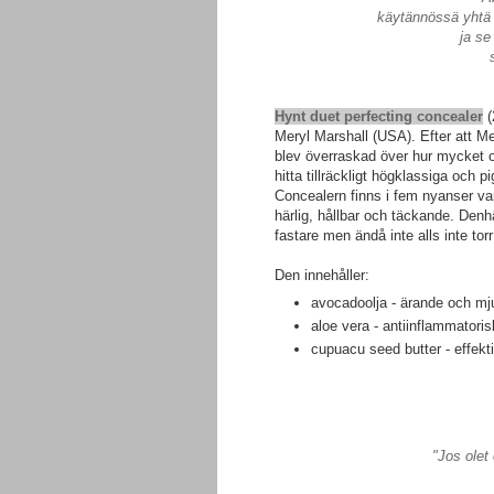
käytännössä yhtä 
ja se
Hynt duet perfecting concealer
(
Meryl Marshall (USA). Efter att Me
blev överraskad över hur mycket o
hitta tillräckligt högklassiga och
Concealern finns i fem nyanser va
härlig, hållbar och täckande. Denh
fastare men ändå inte alls inte tor
Den innehåller:
avocadoolja - ärande och mjuk
aloe vera - antiinflammatorisk
cupuacu seed butter - effekt
"Jos olet 