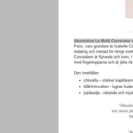
Absolution Le Multi Correcteur 
Paris, vars grundare är Isabelle C
rödaktig och menad för riktigt mö
Concealern är flytande och tunn, i
med fingertopparna och är jätte rikl
Den innehåller:
chlorella – stärker kapillärer
blåklintsvatten - lugnar hude
jojobaolja - närande och mj
"Absolu
siis aivan jä
ta
"A