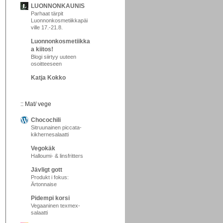
LUONNONKAUNIS
Parhaat tärpit
Luonnonkosmetiikkapäi
ville 17.-21.8.
Luonnonkosmetiikka
a kiitos!
Blogi siirtyy uuteen
osoitteeseen
Katja Kokko
:: Mat/ vege
Chocochili
Sitruunainen piccata-
kikhernesalaatti
Vegokäk
Halloumi- & linsfritters
Jävligt gott
Produkt i fokus:
Ärtonnaise
Pidempi korsi
Vegaaninen texmex-
salaatti