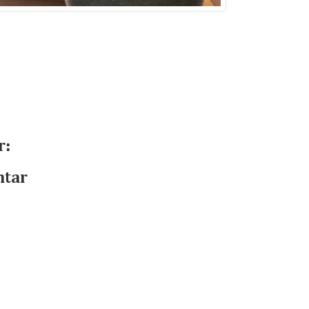
r:
ntar