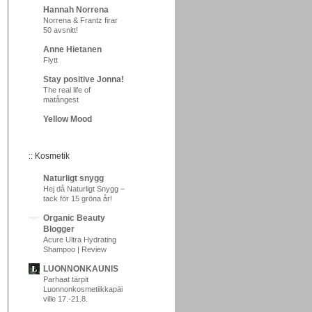
Hannah Norrena
Norrena & Frantz firar
50 avsnitt!
Anne Hietanen
Flytt
Stay positive Jonna!
The real life of
matångest
Yellow Mood
:: Kosmetik
Naturligt snygg
Hej då Naturligt Snygg –
tack för 15 gröna år!
Organic Beauty
Blogger
Acure Ultra Hydrating
Shampoo | Review
LUONNONKAUNIS
Parhaat tärpit
Luonnonkosmetiikkapäi
ville 17.-21.8.