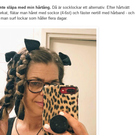
g inte släpa med min hårtång.
Då är socklockar ett alternativ. Efter hårtvätt
 torkat, flätar man håret med sockor (4-6st) och fäster nertill med hårband - och
an surf lockar som håller flera dagar.