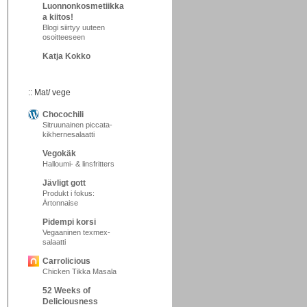
Luonnonkosmetiikka
a kiitos!
Blogi siirtyy uuteen
osoitteeseen
Katja Kokko
:: Mat/ vege
Chocochili
Sitruunainen piccata-
kikhernesalaatti
Vegokäk
Halloumi- & linsfritters
Jävligt gott
Produkt i fokus:
Ärtonnaise
Pidempi korsi
Vegaaninen texmex-
salaatti
Carrolicious
Chicken Tikka Masala
52 Weeks of
Deliciousness