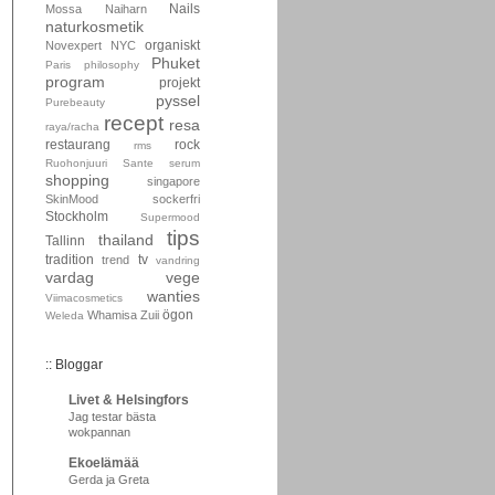
Nails
Mossa
Naiharn
naturkosmetik
organiskt
Novexpert
NYC
Phuket
Paris
philosophy
program
projekt
pyssel
Purebeauty
recept
resa
raya/racha
restaurang
rock
rms
Ruohonjuuri
Sante
serum
shopping
singapore
SkinMood
sockerfri
Stockholm
Supermood
tips
thailand
Tallinn
tradition
tv
trend
vandring
vardag
vege
wanties
Viimacosmetics
ögon
Whamisa
Zuii
Weleda
:: Bloggar
Livet & Helsingfors
Jag testar bästa
wokpannan
Ekoelämää
Gerda ja Greta