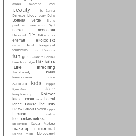
atopik
avocado
Avril
beauty
ben&anna
blogg
Benecos
Boho
body
Bottega Verde
Bruns
products
brunutansol
Bybi
böcker
deodorant
DIY
Dermosil
DrHauschka
ekologiskt
efterrätt
familj
FF-gänget
evolve
foundation
Four Reasons
fun
grönt
Grönt te
Helsinki
Hår
hälsa
hem
hund
Hynt
ILike
inredning
kalas
JuiceBeauty
kanarieöarna
Kapten
kids
Sabeltand
kirppis
kläder
KjaerWeis
Krämer
konjaksvamp
kuala lumpur
L’oreal
köpa
life
lande
Lavera
lista
LivBox
Lofootit
Lofoten
loppis
Lumene
Luonkos
luonnonkosmetiikka
läppar
Madara
luottotuote
make-up
mat
mammor
Moroccanoil
Melvita
mode