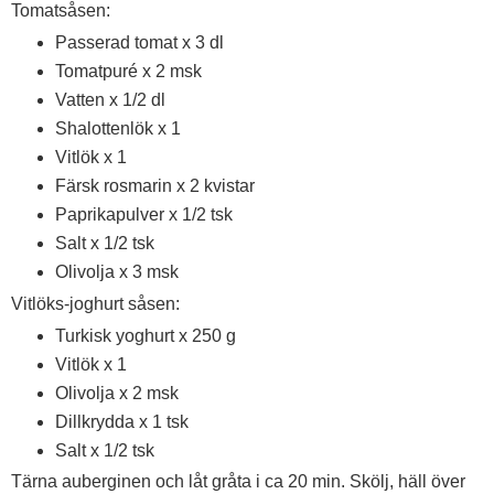
Tomatsåsen:
Passerad tomat x 3 dl
Tomatpuré x 2 msk
Vatten x 1/2 dl
Shalottenlök x 1
Vitlök x 1
Färsk rosmarin x 2 kvistar
Paprikapulver x 1/2 tsk
Salt x 1/2 tsk
Olivolja x 3 msk
Vitlöks-joghurt såsen:
Turkisk yoghurt x 250 g
Vitlök x 1
Olivolja x 2 msk
Dillkrydda x 1 tsk
Salt x 1/2 tsk
Tärna auberginen och låt gråta i ca 20 min. Skölj, häll över