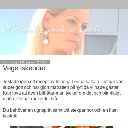
lördag 29 juni 2024
Vege iskender
Testade igen ett recept av
Iman ja Leena safkaa
. Dethär var
super gott och har gjort maträtten pånytt då vi hade gäster.
Kan lova att även biff-ätar-män tycker om det och blir riktigt
mätta. Dethär räcker för två.
Du behöver en ugnsplåt samt två stekpannor och en liten
kastrull.