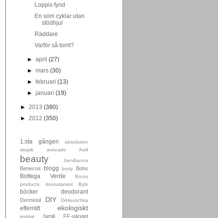
Loppis fynd
En som cyklar utan
stödhjul
Räddare
Varför så tomt?
►
april
(27)
►
mars
(30)
►
februari
(13)
►
januari
(19)
►
2013
(380)
►
2012
(350)
1:sta gången
absolution
atopik
avocado
Avril
beauty
ben&anna
blogg
Benecos
Boho
body
Bottega Verde
Bruns
products
brunutansol
Bybi
böcker
deodorant
DIY
Dermosil
DrHauschka
ekologiskt
efterrätt
familj
FF-gänget
evolve