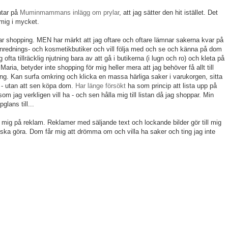
ntar på
Muminmammans inlägg om prylar
, att jag sätter den hit istället. Det
 mig i mycket.
kar shopping. MEN har märkt att jag oftare och oftare lämnar sakerna kvar på
 inrednings- och kosmeti
kbutiker och vill följa med och se och känna på dom
 ofta tillräcklig njutning bara av att gå i butikerna (i lugn och ro) och kleta på
Maria, betyder inte shopping för mig heller mera att jag behöver
få allt till
g. Kan surfa omkring och klicka en massa härliga saker i varukorgen, sitta
n - utan att sen köpa dom.
Har länge försökt
ha som princip att lista upp på
m jag verkligen vill ha - och sen hålla mig till listan då jag shoppar. Min
glans till...
ra mig på reklam. Reklamer med säljande text och lockande bilder gör till mig
ska göra. Dom får mig att drömma om och villa ha saker och ting jag inte