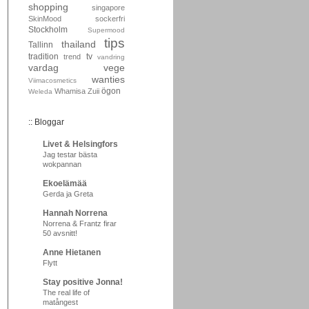
shopping
singapore
SkinMood
sockerfri
Stockholm
Supermood
tips
thailand
Tallinn
tradition
tv
trend
vandring
vardag
vege
wanties
Viimacosmetics
ögon
Whamisa
Zuii
Weleda
:: Bloggar
Livet & Helsingfors
Jag testar bästa
wokpannan
Ekoelämää
Gerda ja Greta
Hannah Norrena
Norrena & Frantz firar
50 avsnitt!
Anne Hietanen
Flytt
Stay positive Jonna!
The real life of
matångest