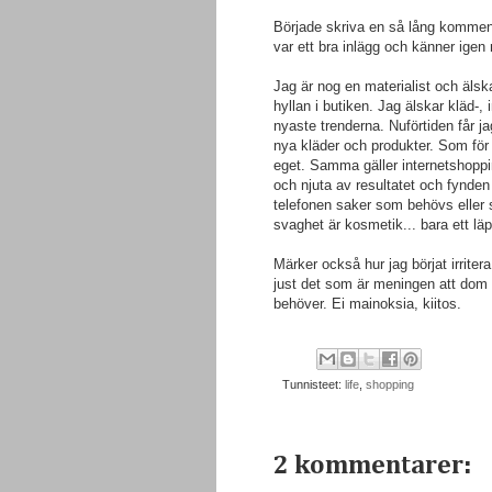
Började skriva en så lång komme
var ett bra inlägg och känner igen
Jag är nog en materialist och äls
hyllan i butiken. Jag älskar kläd-,
nyaste trenderna. Nuförtiden får jag
nya kläder och produkter. Som för 
eget.
Samma gäller internetshoppin
och njuta av resultatet och fynde
telefonen saker som behövs eller so
svaghet är kosmetik... bara ett läpp
Märker också hur jag börjat irrite
just det som är meningen att dom 
behöver. Ei mainoksia, kiitos.
Tunnisteet:
life
,
shopping
2 kommentarer: