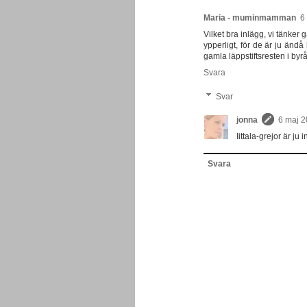
Maria - muminmamman
6
Vilket bra inlägg, vi tänker
ypperligt, för de är ju änd
gamla läppstiftsresten i byrål
Svara
Svar
jonna
6 maj 2
Iittala-grejor är ju 
Svara