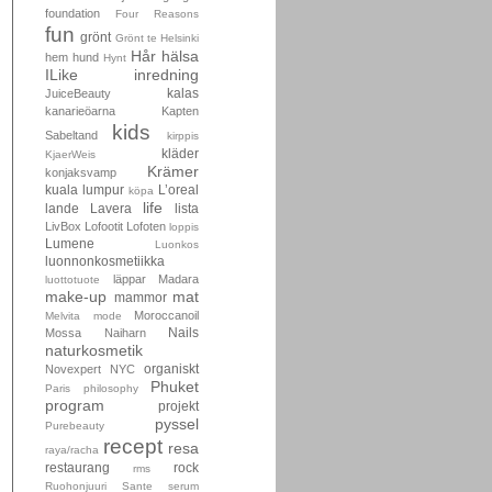
foundation
Four Reasons
fun
grönt
Grönt te
Helsinki
Hår
hälsa
hem
hund
Hynt
ILike
inredning
kalas
JuiceBeauty
kanarieöarna
Kapten
kids
Sabeltand
kirppis
kläder
KjaerWeis
Krämer
konjaksvamp
kuala lumpur
L’oreal
köpa
life
lande
Lavera
lista
LivBox
Lofootit
Lofoten
loppis
Lumene
Luonkos
luonnonkosmetiikka
läppar
Madara
luottotuote
make-up
mat
mammor
Moroccanoil
Melvita
mode
Nails
Mossa
Naiharn
naturkosmetik
organiskt
Novexpert
NYC
Phuket
Paris
philosophy
program
projekt
pyssel
Purebeauty
recept
resa
raya/racha
restaurang
rock
rms
Ruohonjuuri
Sante
serum