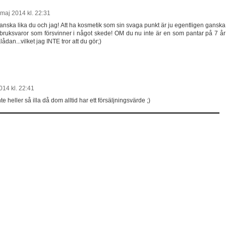
 maj 2014 kl. 22:31
 ganska lika du och jag! Att ha kosmetik som sin svaga punkt är ju egentligen ganska
å bruksvaror som försvinner i något skede! OM du nu inte är en som pantar på 7 år
ådan...vilket jag INTE tror att du gör;)
014 kl. 22:41
inte heller så illa då dom alltid har ett försäljningsvärde ;)