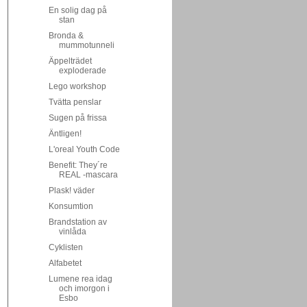
En solig dag på
stan
Bronda &
mummotunneli
Äppelträdet
exploderade
Lego workshop
Tvätta penslar
Sugen på frissa
Äntligen!
L'oreal Youth Code
Benefit: They´re
REAL -mascara
Plask! väder
Konsumtion
Brandstation av
vinlåda
Cyklisten
Alfabetet
Lumene rea idag
och imorgon i
Esbo