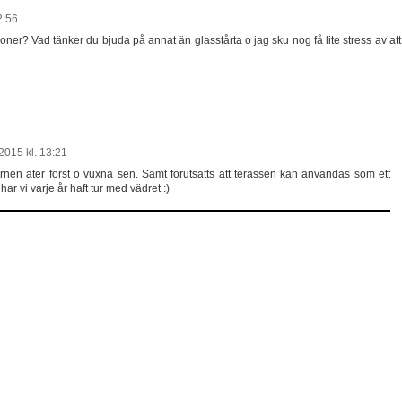
2:56
soner? Vad tänker du bjuda på annat än glasstårta o jag sku nog få lite stress av att
2015 kl. 13:21
nen äter först o vuxna sen. Samt förutsätts att terassen kan användas som ett
e har vi varje år haft tur med vädret :)