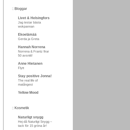
:: Bloggar
Livet & Helsingfors
Jag testar bästa
wokpannan
Ekoelämää
Gerda ja Greta
Hannah Norrena
Norrena & Frantz firar
50 avsnitt!
Anne Hietanen
Flytt
Stay positive Jonna!
The real life of
matångest
Yellow Mood
:: Kosmetik
Naturligt snygg
Hej då Naturligt Snygg –
tack för 15 gröna år!