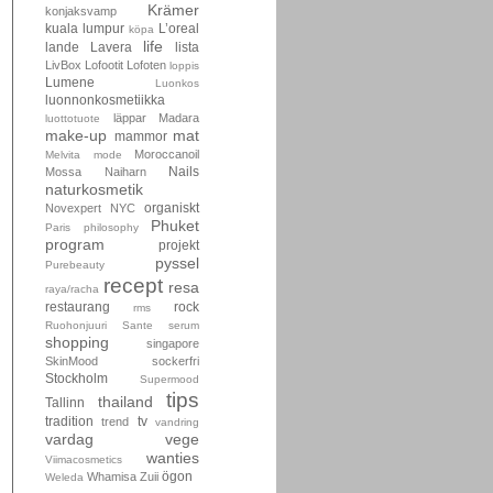
Krämer
konjaksvamp
kuala lumpur
L’oreal
köpa
life
lande
Lavera
lista
LivBox
Lofootit
Lofoten
loppis
Lumene
Luonkos
luonnonkosmetiikka
läppar
Madara
luottotuote
make-up
mat
mammor
Moroccanoil
Melvita
mode
Nails
Mossa
Naiharn
naturkosmetik
organiskt
Novexpert
NYC
Phuket
Paris
philosophy
program
projekt
pyssel
Purebeauty
recept
resa
raya/racha
restaurang
rock
rms
Ruohonjuuri
Sante
serum
shopping
singapore
SkinMood
sockerfri
Stockholm
Supermood
tips
thailand
Tallinn
tradition
tv
trend
vandring
vardag
vege
wanties
Viimacosmetics
ögon
Whamisa
Zuii
Weleda