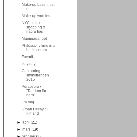
Make-up basen just
nu
Make-up wanties
NYC smink
shopping &
några tips
Mammagänget
Philosophy time in a
bottle serum
Favorit
Hay day
Contouring -
sminktrenden
2015
Peräpyörä /
"Tandem för
barn"
1:a maj
Urban Decay till
Finland
►
april
(21)
►
mars
(19)
►
februari
(3)