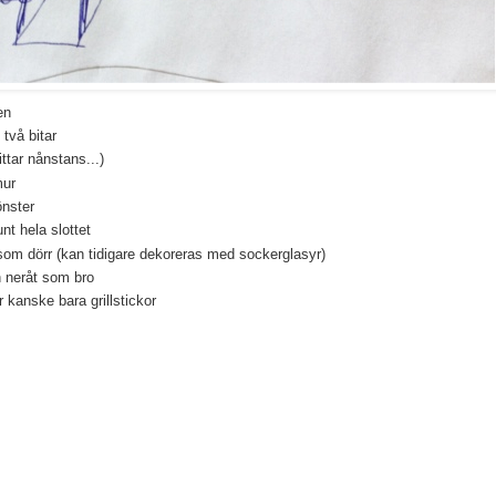
en
 två bitar
ttar nånstans...)
mur
önster
nt hela slottet
om dörr (kan tidigare dekoreras med sockerglasyr)
neråt som bro
r kanske bara grillstickor