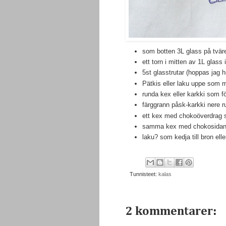
som botten 3L glass på tvär
ett torn i mitten av 1L glass i
5st glasstrutar (hoppas jag hi
Pätkis eller laku uppe som 
runda kex eller karkki som f
färggrann påsk-karkki nere ru
ett kex med chokoöverdrag s
samma kex med chokosidan 
laku? som kedja till bron elle
Tunnisteet:
kalas
2 kommentarer: