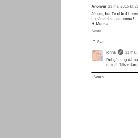
Anonym
29 maj 2015 kl. 2
Jösses, hur får ni in 41 per
ha så stort kalas hemma !
H. Monica
Svara
Svar
jonna
31 maj 
Det går nog då bar
rum till. Tills vidar
Svara