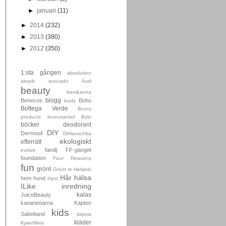
►
januari
(11)
►
2014
(232)
►
2013
(380)
►
2012
(350)
1:sta gången
absolution
atopik
avocado
Avril
beauty
ben&anna
blogg
Benecos
Boho
body
Bottega Verde
Bruns
products
brunutansol
Bybi
böcker
deodorant
DIY
Dermosil
DrHauschka
ekologiskt
efterrätt
familj
FF-gänget
evolve
foundation
Four Reasons
fun
grönt
Grönt te
Helsinki
Hår
hälsa
hem
hund
Hynt
ILike
inredning
kalas
JuiceBeauty
kanarieöarna
Kapten
kids
Sabeltand
kirppis
kläder
KjaerWeis