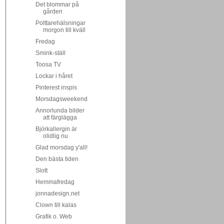
Det blommar på
gården
Polttarehälsningar
morgon till kväll
Fredag
Smink-ställ
Toosa TV
Lockar i håret
Pinterest inspis
Morsdagsweekend
Annorlunda bilder
att färglägga
Björkallergin är
olidlig nu
Glad morsdag y'all!
Den bästa tiden
Slott
Hemmafredag
jonnadesign.net
Clown till kalas
Grafik o. Web