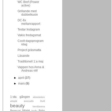
WC Bref (Power
active)
Grillande med
dubbelkusin
DC-fix
mellanrapport
Testar Instagram
Vakio fredagsmat
Coolt dagsprogram
idag
Project gräsmatta
Läsande
Traditionell 1:a maj
Vappen hos Anna &
Andreas vW
►
april
(37)
►
mars
(9)
1:sta gången
absolution
atopik
avocado
Avril
beauty
ben&anna
blogg
Benecos
Boho
body