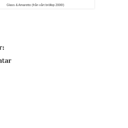
Glass & Amaretto (från vårt bröllop 2006!)
r:
ntar