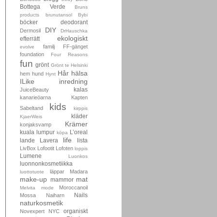
Bottega Verde
Bruns
products
brunutansol
Bybi
böcker
deodorant
DIY
Dermosil
DrHauschka
ekologiskt
efterrätt
familj
FF-gänget
evolve
foundation
Four Reasons
fun
grönt
Grönt te
Helsinki
Hår
hälsa
hem
hund
Hynt
ILike
inredning
kalas
JuiceBeauty
kanarieöarna
Kapten
kids
Sabeltand
kirppis
kläder
KjaerWeis
Krämer
konjaksvamp
kuala lumpur
L’oreal
köpa
life
lande
Lavera
lista
LivBox
Lofootit
Lofoten
loppis
Lumene
Luonkos
luonnonkosmetiikka
läppar
Madara
luottotuote
make-up
mat
mammor
Moroccanoil
Melvita
mode
Nails
Mossa
Naiharn
naturkosmetik
organiskt
Novexpert
NYC