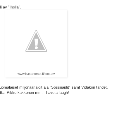
i av "
Iholla
".
www.iltasanomat.fi/toosatv
uomalaiset miljonääriäidit alá "Sossuäidit" samt Vidakon tähdet,
utta, Pikku kakkonen mm. - have a laugh!