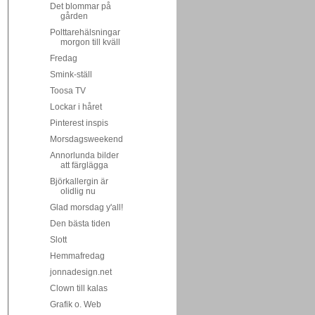
Det blommar på
gården
Polttarehälsningar
morgon till kväll
Fredag
Smink-ställ
Toosa TV
Lockar i håret
Pinterest inspis
Morsdagsweekend
Annorlunda bilder
att färglägga
Björkallergin är
olidlig nu
Glad morsdag y'all!
Den bästa tiden
Slott
Hemmafredag
jonnadesign.net
Clown till kalas
Grafik o. Web