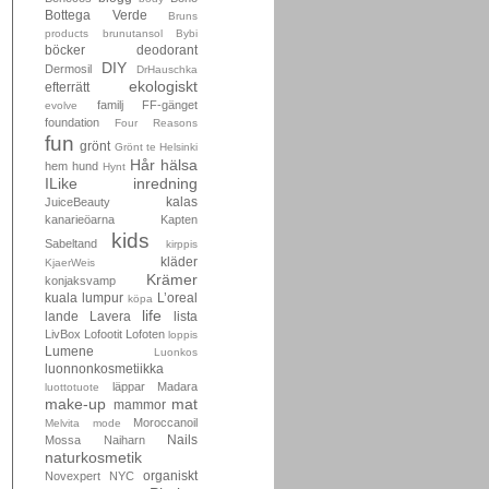
Bottega Verde
Bruns
products
brunutansol
Bybi
böcker
deodorant
DIY
Dermosil
DrHauschka
ekologiskt
efterrätt
familj
FF-gänget
evolve
foundation
Four Reasons
fun
grönt
Grönt te
Helsinki
Hår
hälsa
hem
hund
Hynt
ILike
inredning
kalas
JuiceBeauty
kanarieöarna
Kapten
kids
Sabeltand
kirppis
kläder
KjaerWeis
Krämer
konjaksvamp
kuala lumpur
L’oreal
köpa
life
lande
Lavera
lista
LivBox
Lofootit
Lofoten
loppis
Lumene
Luonkos
luonnonkosmetiikka
läppar
Madara
luottotuote
make-up
mat
mammor
Moroccanoil
Melvita
mode
Nails
Mossa
Naiharn
naturkosmetik
organiskt
Novexpert
NYC