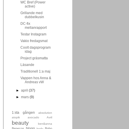
WC Bref (Power
active)
Grillande med
dubbelkusin
DC-fix
mellanrapport
Testar Instagram
Vakio fredagsmat
Coolt dagsprogram
idag
Project gräsmatta
Läsande
Traditionell 1:a maj
Vappen hos Anna &
Andreas vW
►
april
(37)
►
mars
(9)
1:sta gången
absolution
atopik
avocado
Avril
beauty
ben&anna
blogg
Benecos
Boho
body