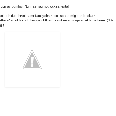
grupp av
domhär
. Nu måst jag nog också testa!
ndtvål och duschtvål samt familyshampoo, sen åt mig scrub, skum
tettava" ansikts- och kroppsfuktkräm samt en anti-age ansiktsfuktkräm. (40€
g.)