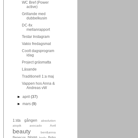
WC Bref (Power
active)
Grillande med
dubbelkusin
DC-fix
mellanrapport
Testar Instagram
Vakio fredagsmat
Coolt dagsprogram
idag
Project gräsmatta
Läsande
Traditionell 1:a maj
Vappen hos Anna &
Andreas vW
►
april
(37)
►
mars
(9)
1:sta gången
absolution
atopik
avocado
Avril
beauty
ben&anna
blogg
Benecos
Boho
body