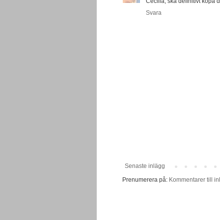
Cecilia, ska definitivt köpa 
Svara
Senaste inlägg
Prenumerera på:
Kommentarer till in