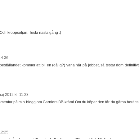
6
 Och kroppsoljan. Testa nästa gång :)
14:36
 beställandet kommer att bli en (dålig?) vana här på jobbet, så testar dom definitivt
aj 2012 kl. 11:23
mmentar på min blogg om Garniers BB-kräm! Om du köper den får du gärna berätta
12:25