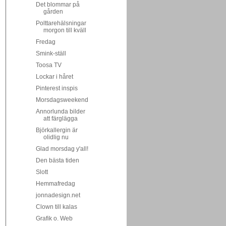
Det blommar på
gården
Polttarehälsningar
morgon till kväll
Fredag
Smink-ställ
Toosa TV
Lockar i håret
Pinterest inspis
Morsdagsweekend
Annorlunda bilder
att färglägga
Björkallergin är
olidlig nu
Glad morsdag y'all!
Den bästa tiden
Slott
Hemmafredag
jonnadesign.net
Clown till kalas
Grafik o. Web