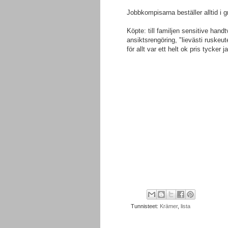
Jobbkompisarna beställer alltid i 
Köpte: till familjen sensitive ha
ansiktsrengöring, "lievästi ruskeu
för allt var ett helt ok pris tycker ja
Tunnisteet:
Krämer
,
lista