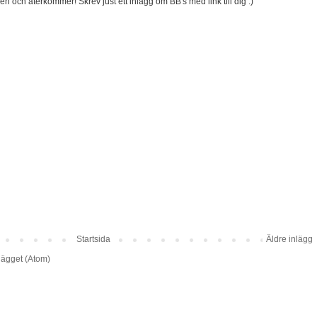
den och återkommer! Skrev just ett inlägg om BB's med link till dig :)
Startsida
Äldre inlägg
lägget (Atom)