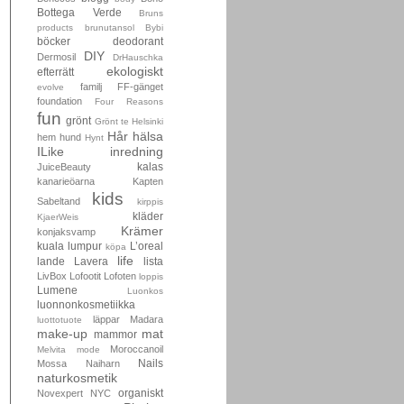
Bottega Verde
Bruns
products
brunutansol
Bybi
böcker
deodorant
DIY
Dermosil
DrHauschka
ekologiskt
efterrätt
familj
FF-gänget
evolve
foundation
Four Reasons
fun
grönt
Grönt te
Helsinki
Hår
hälsa
hem
hund
Hynt
ILike
inredning
kalas
JuiceBeauty
kanarieöarna
Kapten
kids
Sabeltand
kirppis
kläder
KjaerWeis
Krämer
konjaksvamp
kuala lumpur
L’oreal
köpa
life
lande
Lavera
lista
LivBox
Lofootit
Lofoten
loppis
Lumene
Luonkos
luonnonkosmetiikka
läppar
Madara
luottotuote
make-up
mat
mammor
Moroccanoil
Melvita
mode
Nails
Mossa
Naiharn
naturkosmetik
organiskt
Novexpert
NYC