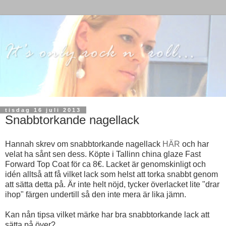
tisdag 16 juli 2013
Snabbtorkande nagellack
Hannah skrev om snabbtorkande nagellack
HÄR
och har
velat ha sånt sen dess. Köpte i Tallinn china glaze Fast
Forward Top Coat för ca 8€. Lacket är genomskinligt och
idén alltså att få vilket lack som helst att torka snabbt genom
att sätta detta på. Är inte helt nöjd, tycker överlacket lite "drar
ihop" färgen undertill så den inte mera är lika jämn.
Kan nån tipsa vilket märke har bra snabbtorkande lack att
sätta på över?