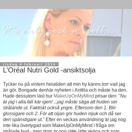
tisdag 4 februari 2014
L’Oréal Nutri Gold -ansiktsolja
Tycker nu på vintern helatiden att min hy känns torr vad jag
än gör. Bongade denhär nyheten i Anttila och måste ha den.
Hade dessutom läst hur
MakeUpOnMyMind
prisar den:
"Nu
är jag i alla fall kär igen! ...jag måste säga att huden ser
strålande ut. Faktiskt också yngre. Eftersom den 1. Blir
glossigare och 2. För att oljan gör huden mjuk och då ser
den spänstigare ut."
Efter en veckas användning är jag nog
inte lika övertygad som MakeUpOnMyMind i fråga om
strålade hud - men dom är nog jätte jätte sköna och som