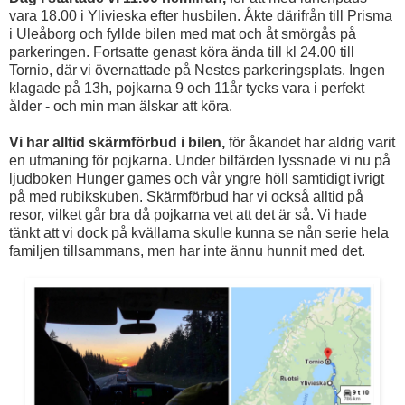
vara 18.00 i Ylivieska efter husbilen. Åkte därifrån till Prisma
i Uleåborg och fyllde bilen med mat och åt smörgås på
parkeringen. Fortsatte genast köra ända till kl 24.00 till
Tornio, där vi övernattade på Nestes parkeringsplats. Ingen
klagade på 13h, pojkarna 9 och 11år tycks vara i perfekt
ålder - och min man älskar att köra.
Vi har alltid skärmförbud i bilen,
för åkandet har aldrig varit
en utmaning för pojkarna. Under bilfärden lyssnade vi nu på
ljudboken Hunger games och vår yngre höll samtidigt ivrigt
på med rubikskuben. Skärmförbud har vi också alltid på
resor, vilket går bra då pojkarna vet att det är så. Vi hade
tänkt att vi dock på kvällarna skulle kunna se nån serie hela
familjen tillsammans, men har inte ännu hunnit med det.