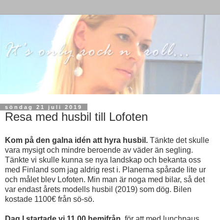
söndag 21 juli 2019
Resa med husbil till Lofoten
Kom på den galna idén att hyra husbil.
Tänkte det skulle
vara mysigt och mindre beroende av väder än segling.
Tänkte vi skulle kunna se nya landskap och bekanta oss
med Finland som jag aldrig rest i. Planerna spårade lite ur
och målet blev Lofoten. Min man är noga med bilar, så det
var endast årets modells husbil (2019) som dög. Bilen
kostade 1100€ från sö-sö.
Dag I startade vi 11.00 hemifrån,
för att med lunchpaus