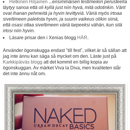
Hetkinen Hiljainen
...e
nsimmäisen testimeikin perusteella
täytyy sanoa että oli kyllä just niin hyvä, mitä odotinkin. Värit
ovat ihanan pehmeitä ja hyvin levittyviä. Väriä myös irtoaa
siveltimeen paletista hyvin, ja suurin vaikeus olikin siinä,
että osasi ottaa siveltimeen väriä tarpeeksi vähän, kun sitä
irtosi niin hyvin.
Läsare prisar den i Xenias blogg
HÄR
.
Använder ögonskugga endast "till fest", vilket är så sällan att
jag inte ännu kan säga så mycket om den. Läste just på
Karkkipäiväs blogg
att det kommit en billig kopia av
ögonskuggan. Av märket Viva la Diva, men kvaliteten står
det inte ännu nåt om.