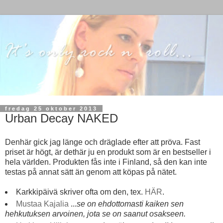
fredag 25 oktober 2013
Urban Decay NAKED
Denhär gick jag länge och dräglade efter att pröva. Fast
priset är högt, är dethär ju en produkt som är en bestseller i
hela världen. Produkten fås inte i Finland, så den kan inte
testas på annat sätt än genom att köpas på nätet.
Karkkipäivä skriver ofta om den, tex.
HÄR
.
Mustaa Kajalia
...
se on ehdottomasti kaiken sen
hehkutuksen arvoinen, jota se on saanut osakseen.