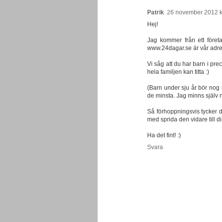
Patrik
26 november 2012 k
Hej!
Jag kommer från ett föret
www.24dagar.se är vår adre
Vi såg att du har barn i pre
hela familjen kan titta :)
(Barn under sju år bör nog ha
de minsta. Jag minns själv n
Så förhoppningsvis tycker du
med sprida den vidare till di
Ha det fint! :)
Svara