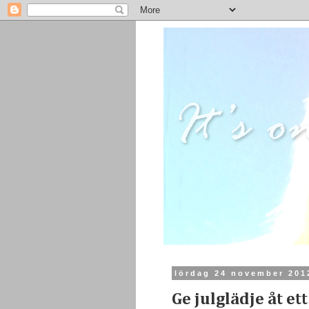
lördag 24 november 201
Ge julglädje åt et