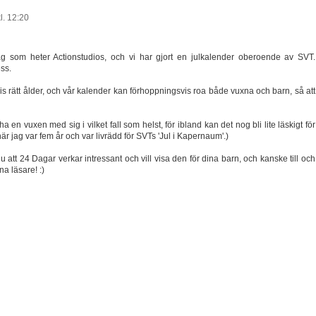
l. 12:20
ag som heter Actionstudios, och vi har gjort en julkalender oberoende av SVT.
ss.
cis rätt ålder, och vår kalender kan förhoppningsvis roa både vuxna och barn, så att
 en vuxen med sig i vilket fall som helst, för ibland kan det nog bli lite läskigt för
är jag var fem år och var livrädd för SVTs 'Jul i Kapernaum'.)
 att 24 Dagar verkar intressant och vill visa den för dina barn, och kanske till och
na läsare! :)