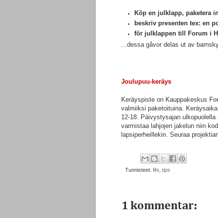
Köp en julklapp, paketera i
beskriv presenten tex:
en po
för julklappen till Forum i 
...dessa gåvor delas ut av barnskyd
Joulupuu-keräys
Keräyspiste on Kauppakeskus Foru
valmiiksi paketoituina. Keräysaik
12-18. Päivystysajan ulkopuolella 
varmistaa lahjojen jakelun niin kodin
lapsiperheillekin. Seuraa projek
Tunnisteet:
life
,
tips
1 kommentar: