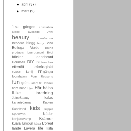
►
april
(37)
►
mars
(9)
1:sta gången
absolution
atopik
avocado
Avril
beauty
ben&anna
blogg
Benecos
Boho
body
Bottega Verde
Bruns
products
brunutansol
Bybi
böcker
deodorant
DIY
Dermosil
DrHauschka
ekologiskt
efterrätt
familj
FF-gänget
evolve
foundation
Four Reasons
fun
grönt
Grönt te
Helsinki
Hår
hälsa
hem
hund
Hynt
ILike
inredning
kalas
JuiceBeauty
kanarieöarna
Kapten
kids
Sabeltand
kirppis
kläder
KjaerWeis
Krämer
konjaksvamp
kuala lumpur
L’oreal
köpa
life
lande
Lavera
lista