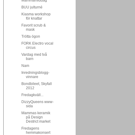
Mammamiddag
BUU julturné
Kiasma workshop
för knattar
Favorit scrub &
mask
Trötta ögon
FORK Electro vocal
circus
Vardag med två
barn
Nam
Inredningsblogg-
vinnare
Bondbileet, Skyfall
2012
Fredagkväll...
DizzyQueens www-
sida
Mammas keramik
på Design
Destrict market
Fredagens
hemmakonsert