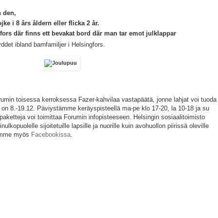
n den,
jke i 8 års åldern eller flicka 2 år.
Hfors där finns ett bevakat bord där man tar emot julklappar
det ibland barnfamiljer i Helsingfors.
min toisessa kerroksessa Fazer-kahvilaa vastapäätä, jonne lahjat voi tuoda
a on 8.-19.12. Päviystämme keräyspisteellä ma-pe klo 17-20, la 10-18 ja su
paketteja voi toimittaa Forumin infopisteeseen. Helsingin sosiaalitoimisto
ulkopuolelle sijoitetuille lapsille ja nuorille kuin avohuollon piirissä oleville
tiamme myös
Facebookissa
.