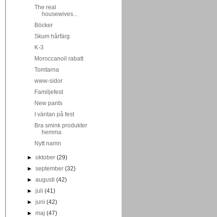
The real
housewives...
Böcker
Skum hårfärg
K-3
Moroccanoil rabatt
Tomtarna
www-sidor
Familjefest
New pants
I väntan på fest
Bra smink produkter
hemma
Nytt namn
►
oktober
(29)
►
september
(32)
►
augusti
(42)
►
juli
(41)
►
juni
(42)
►
maj
(47)