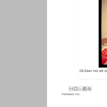
Då Adam inte ätit nå
Tunnisteet:
kids