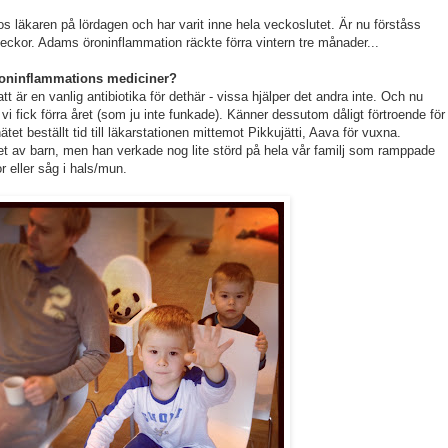
 läkaren på lördagen och har varit inne hela veckoslutet. Är nu förståss
veckor. Adams öroninflammation räckte förra vintern tre månader...
öroninflammations mediciner?
tt är en vanlig antibiotika för dethär - vissa hjälper det andra inte. Och nu
vi fick förra året (som ju inte funkade). Känner dessutom dåligt förtroende för
et beställt tid till läkarstationen mittemot Pikkujätti, Aava för vuxna.
het av barn, men han verkade nog lite störd på hela vår familj som ramppade
r eller såg i hals/mun.