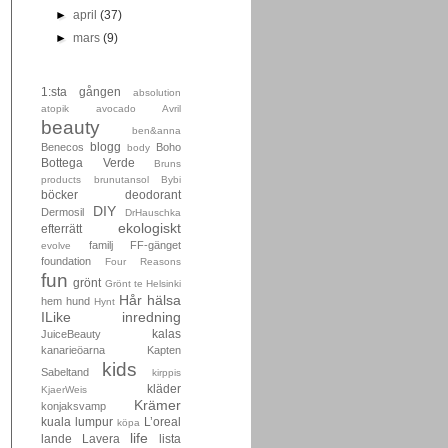
►
april
(37)
►
mars
(9)
1:sta gången
absolution
atopik
avocado
Avril
beauty
ben&anna
blogg
Benecos
Boho
body
Bottega Verde
Bruns
products
brunutansol
Bybi
böcker
deodorant
DIY
Dermosil
DrHauschka
ekologiskt
efterrätt
familj
FF-gänget
evolve
foundation
Four Reasons
fun
grönt
Grönt te
Helsinki
Hår
hälsa
hem
hund
Hynt
ILike
inredning
kalas
JuiceBeauty
kanarieöarna
Kapten
kids
Sabeltand
kirppis
kläder
KjaerWeis
Krämer
konjaksvamp
kuala lumpur
L’oreal
köpa
life
lande
Lavera
lista