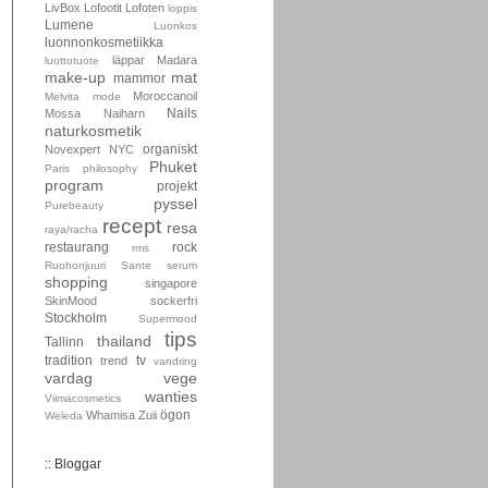
LivBox
Lofootit
Lofoten
loppis
Lumene
Luonkos
luonnonkosmetiikka
läppar
Madara
luottotuote
make-up
mat
mammor
Moroccanoil
Melvita
mode
Nails
Mossa
Naiharn
naturkosmetik
organiskt
Novexpert
NYC
Phuket
Paris
philosophy
program
projekt
pyssel
Purebeauty
recept
resa
raya/racha
restaurang
rock
rms
Ruohonjuuri
Sante
serum
shopping
singapore
SkinMood
sockerfri
Stockholm
Supermood
tips
thailand
Tallinn
tradition
tv
trend
vandring
vardag
vege
wanties
Viimacosmetics
ögon
Whamisa
Zuii
Weleda
:: Bloggar