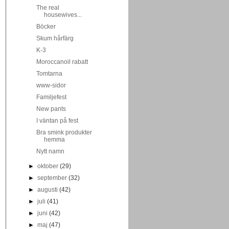
The real
housewives...
Böcker
Skum hårfärg
K-3
Moroccanoil rabatt
Tomtarna
www-sidor
Familjefest
New pants
I väntan på fest
Bra smink produkter
hemma
Nytt namn
►
oktober
(29)
►
september
(32)
►
augusti
(42)
►
juli
(41)
►
juni
(42)
►
maj
(47)