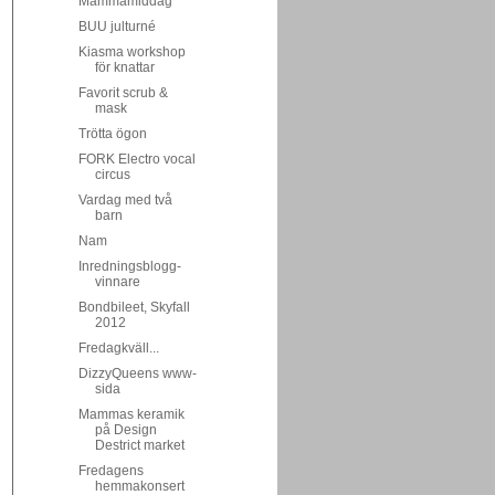
Mammamiddag
BUU julturné
Kiasma workshop
för knattar
Favorit scrub &
mask
Trötta ögon
FORK Electro vocal
circus
Vardag med två
barn
Nam
Inredningsblogg-
vinnare
Bondbileet, Skyfall
2012
Fredagkväll...
DizzyQueens www-
sida
Mammas keramik
på Design
Destrict market
Fredagens
hemmakonsert