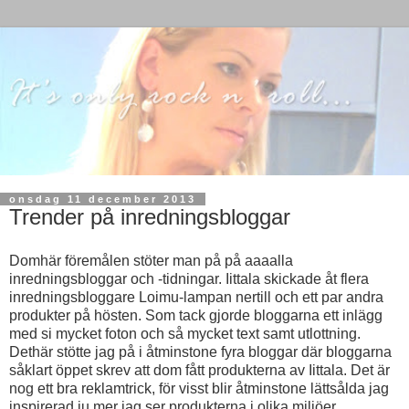
onsdag 11 december 2013
Trender på inredningsbloggar
Domhär föremålen stöter man på på aaaalla
inredningsbloggar och -tidningar. Iittala skickade åt flera
inredningsbloggare Loimu-lampan nertill och ett par andra
produkter på hösten. Som tack gjorde bloggarna ett inlägg
med si mycket foton och så mycket text samt utlottning.
Dethär stötte jag på i åtminstone fyra bloggar där bloggarna
såklart öppet skrev att dom fått produkterna av Iittala. Det är
nog ett bra reklamtrick, för visst blir åtminstone lättsålda jag
inspirerad ju mer jag ser produkterna i olika miljöer.