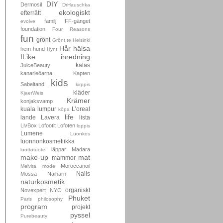
DIY
Dermosil
DrHauschka
ekologiskt
efterrätt
familj
FF-gänget
evolve
foundation
Four Reasons
fun
grönt
Grönt te
Helsinki
Hår
hälsa
hem
hund
Hynt
ILike
inredning
kalas
JuiceBeauty
kanarieöarna
Kapten
kids
Sabeltand
kirppis
kläder
KjaerWeis
Krämer
konjaksvamp
kuala lumpur
L’oreal
köpa
life
lande
Lavera
lista
LivBox
Lofootit
Lofoten
loppis
Lumene
Luonkos
luonnonkosmetiikka
läppar
Madara
luottotuote
make-up
mat
mammor
Moroccanoil
Melvita
mode
Nails
Mossa
Naiharn
naturkosmetik
organiskt
Novexpert
NYC
Phuket
Paris
philosophy
program
projekt
pyssel
Purebeauty