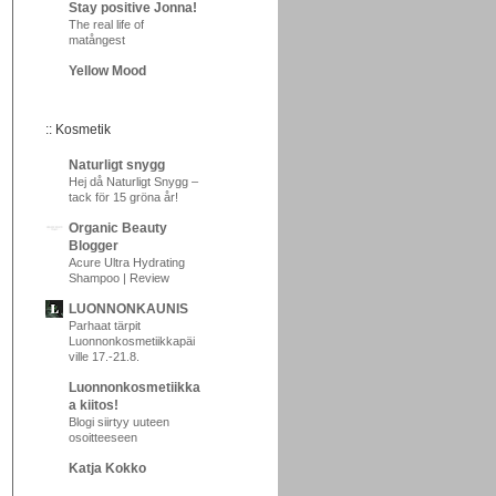
Stay positive Jonna!
The real life of
matångest
Yellow Mood
:: Kosmetik
Naturligt snygg
Hej då Naturligt Snygg –
tack för 15 gröna år!
Organic Beauty
Blogger
Acure Ultra Hydrating
Shampoo | Review
LUONNONKAUNIS
Parhaat tärpit
Luonnonkosmetiikkapäi
ville 17.-21.8.
Luonnonkosmetiikka
a kiitos!
Blogi siirtyy uuteen
osoitteeseen
Katja Kokko