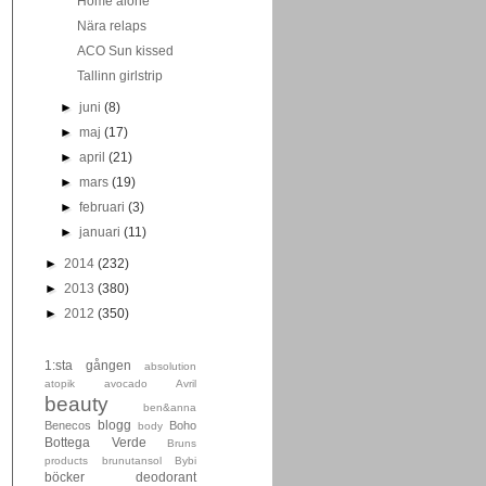
Home alone
Nära relaps
ACO Sun kissed
Tallinn girlstrip
►
juni
(8)
►
maj
(17)
►
april
(21)
►
mars
(19)
►
februari
(3)
►
januari
(11)
►
2014
(232)
►
2013
(380)
►
2012
(350)
1:sta gången
absolution
atopik
avocado
Avril
beauty
ben&anna
blogg
Benecos
Boho
body
Bottega Verde
Bruns
products
brunutansol
Bybi
böcker
deodorant