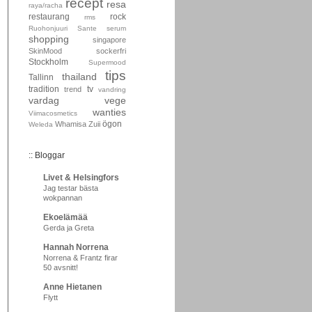
recept
resa
raya/racha
restaurang
rock
rms
Ruohonjuuri
Sante
serum
shopping
singapore
SkinMood
sockerfri
Stockholm
Supermood
tips
thailand
Tallinn
tradition
tv
trend
vandring
vardag
vege
wanties
Viimacosmetics
ögon
Whamisa
Zuii
Weleda
:: Bloggar
Livet & Helsingfors
Jag testar bästa
wokpannan
Ekoelämää
Gerda ja Greta
Hannah Norrena
Norrena & Frantz firar
50 avsnitt!
Anne Hietanen
Flytt