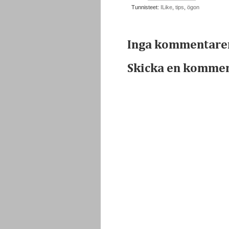
Tunnisteet:
ILike
,
tips
,
ögon
Inga kommentare
Skicka en komme