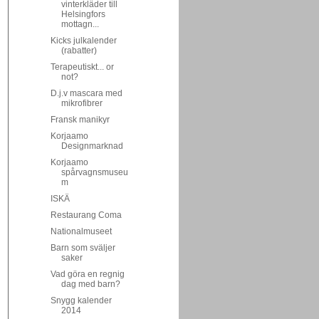
vinterkläder till
Helsingfors
mottagn...
Kicks julkalender
(rabatter)
Terapeutiskt... or
not?
D.j.v mascara med
mikrofibrer
Fransk manikyr
Korjaamo
Designmarknad
Korjaamo
spårvagnsmuseu
m
ISKÄ
Restaurang Coma
Nationalmuseet
Barn som sväljer
saker
Vad göra en regnig
dag med barn?
Snygg kalender
2014