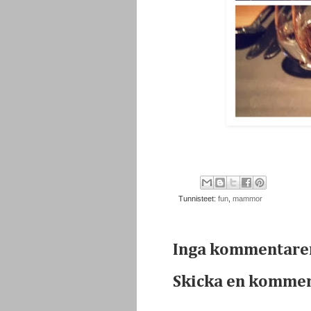
Tunnisteet:
fun
,
mammor
Inga kommentare
Skicka en komme