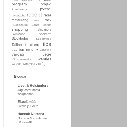
program
projekt
pyssel
Purebeauty
recept
resa
raya/racha
restaurang
rock
rms
Ruohonjuuri
Sante
serum
shopping
singapore
SkinMood
sockerfri
Stockholm
Supermood
tips
thailand
Tallinn
tradition
tv
trend
vandring
vardag
vege
wanties
Viimacosmetics
ögon
Whamisa
Zuii
Weleda
:: Bloggar
Livet & Helsingfors
Jag testar bästa
wokpannan
Ekoelämää
Gerda ja Greta
Hannah Norrena
Norrena & Frantz firar
50 avsnitt!