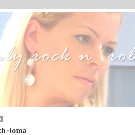
3
h -loma