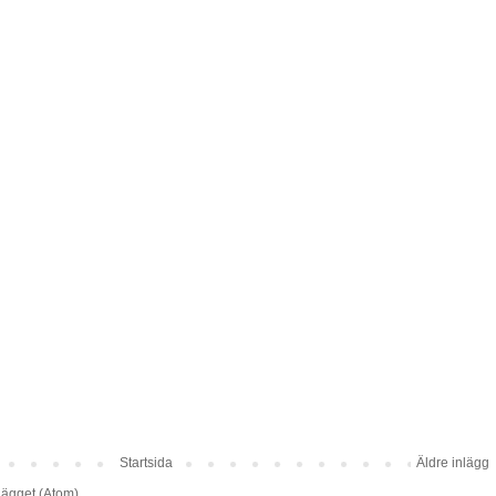
Startsida
Äldre inlägg
lägget (Atom)