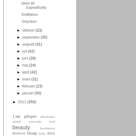
Ideer till
Expedithylla
Kräftskiva
Smycken
►
oktober
(23)
►
september
(35)
►
augusti
(31)
►
juli
(42)
►
juni
(28)
►
maj
(24)
►
april
(42)
►
mars
(31)
►
februari
(23)
►
januari
(50)
►
2012
(350)
1:sta gången
absolution
atopik
avocado
Avril
beauty
ben&anna
blogg
Benecos
Boho
body