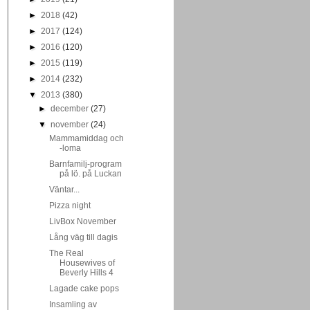
►
2018
(42)
►
2017
(124)
►
2016
(120)
►
2015
(119)
►
2014
(232)
▼
2013
(380)
►
december
(27)
▼
november
(24)
Mammamiddag och
-loma
Barnfamilj-program
på lö. på Luckan
Väntar...
Pizza night
LivBox November
Lång väg till dagis
The Real
Housewives of
Beverly Hills 4
Lagade cake pops
Insamling av