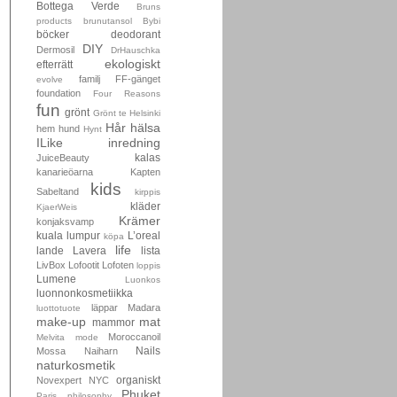
Bottega Verde
Bruns
products
brunutansol
Bybi
böcker
deodorant
DIY
Dermosil
DrHauschka
ekologiskt
efterrätt
familj
FF-gänget
evolve
foundation
Four Reasons
fun
grönt
Grönt te
Helsinki
Hår
hälsa
hem
hund
Hynt
ILike
inredning
kalas
JuiceBeauty
kanarieöarna
Kapten
kids
Sabeltand
kirppis
kläder
KjaerWeis
Krämer
konjaksvamp
kuala lumpur
L’oreal
köpa
life
lande
Lavera
lista
LivBox
Lofootit
Lofoten
loppis
Lumene
Luonkos
luonnonkosmetiikka
läppar
Madara
luottotuote
make-up
mat
mammor
Moroccanoil
Melvita
mode
Nails
Mossa
Naiharn
naturkosmetik
organiskt
Novexpert
NYC
Phuket
Paris
philosophy