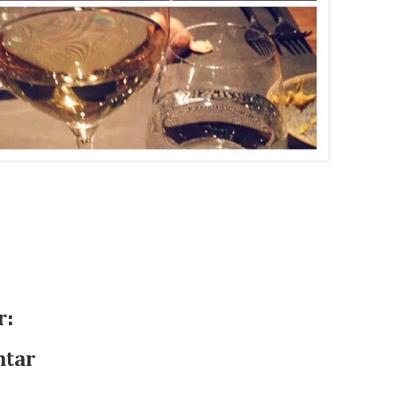
r:
ntar