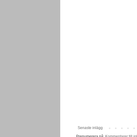
Senaste inlägg
Prenumerera på:
Kommentarer till in