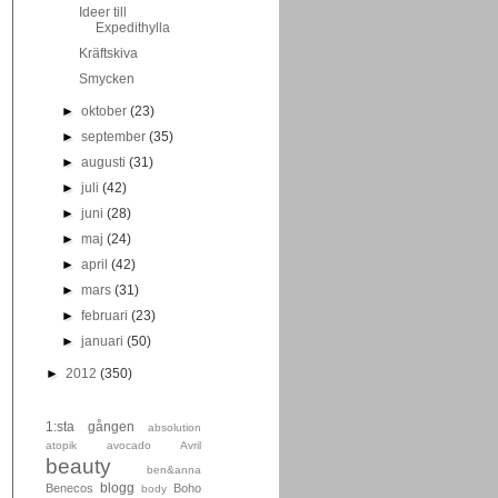
Ideer till
Expedithylla
Kräftskiva
Smycken
►
oktober
(23)
►
september
(35)
►
augusti
(31)
►
juli
(42)
►
juni
(28)
►
maj
(24)
►
april
(42)
►
mars
(31)
►
februari
(23)
►
januari
(50)
►
2012
(350)
1:sta gången
absolution
atopik
avocado
Avril
beauty
ben&anna
blogg
Benecos
Boho
body