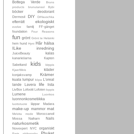
Bottega Verde
Bruns
products
brunutansol
Bybi
böcker
deodorant
DIY
Dermosil
DrHauschka
ekologiskt
efterrätt
familj
FF-gänget
evolve
foundation
Four Reasons
fun
grönt
Grönt te
Helsinki
Hår
hälsa
hem
hund
Hynt
ILike
inredning
kalas
JuiceBeauty
kanarieöarna
Kapten
kids
Sabeltand
kirppis
kläder
KjaerWeis
Krämer
konjaksvamp
kuala lumpur
L’oreal
köpa
life
lande
Lavera
lista
LivBox
Lofootit
Lofoten
loppis
Lumene
Luonkos
luonnonkosmetiikka
läppar
Madara
luottotuote
make-up
mat
mammor
Moroccanoil
Melvita
mode
Nails
Mossa
Naiharn
naturkosmetik
organiskt
Novexpert
NYC
Phuket
Paris
philosophy