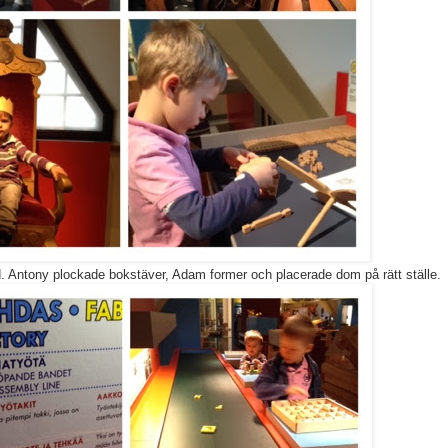
and. Antony plockade bokstäver, Adam former och placerade dom på rätt ställe.