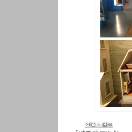
Tunnisteet:
kids
,
program
,
tips