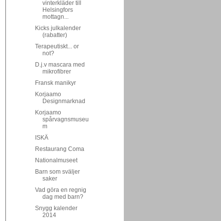
vinterkläder till
Helsingfors
mottagn...
Kicks julkalender
(rabatter)
Terapeutiskt... or
not?
D.j.v mascara med
mikrofibrer
Fransk manikyr
Korjaamo
Designmarknad
Korjaamo
spårvagnsmuseu
m
ISKÄ
Restaurang Coma
Nationalmuseet
Barn som sväljer
saker
Vad göra en regnig
dag med barn?
Snygg kalender
2014