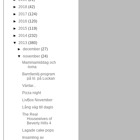
►
2018
(42)
►
2017
(124)
►
2016
(120)
►
2015
(119)
►
2014
(232)
▼
2013
(380)
►
december
(27)
▼
november
(24)
Mammamiddag och
-loma
Barnfamilj-program
på lö. på Luckan
Väntar...
Pizza night
LivBox November
Lång väg till dagis
The Real
Housewives of
Beverly Hills 4
Lagade cake pops
Insamling av