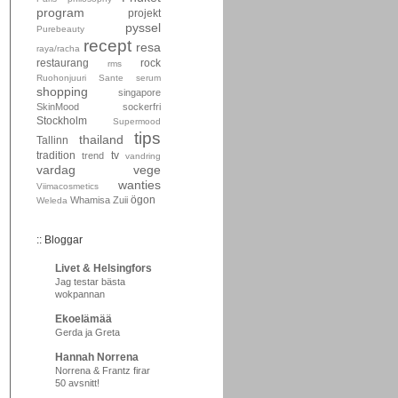
program
projekt
pyssel
Purebeauty
recept
resa
raya/racha
restaurang
rock
rms
Ruohonjuuri
Sante
serum
shopping
singapore
SkinMood
sockerfri
Stockholm
Supermood
tips
thailand
Tallinn
tradition
tv
trend
vandring
vardag
vege
wanties
Viimacosmetics
ögon
Whamisa
Zuii
Weleda
:: Bloggar
Livet & Helsingfors
Jag testar bästa
wokpannan
Ekoelämää
Gerda ja Greta
Hannah Norrena
Norrena & Frantz firar
50 avsnitt!