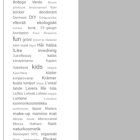
Bottega Verde
Bruns
products
brunutansol
Bybi
böcker
deodorant
DIY
Dermosil
DrHauschka
ekologiskt
efterrätt
familj
FF-gänget
evolve
foundation
Four Reasons
fun
grönt
Grönt te
Helsinki
Hår
hälsa
hem
hund
Hynt
ILike
inredning
kalas
JuiceBeauty
kanarieöarna
Kapten
kids
Sabeltand
kirppis
kläder
KjaerWeis
Krämer
konjaksvamp
kuala lumpur
L’oreal
köpa
life
lande
Lavera
lista
LivBox
Lofootit
Lofoten
loppis
Lumene
Luonkos
luonnonkosmetiikka
läppar
Madara
luottotuote
make-up
mat
mammor
Moroccanoil
Melvita
mode
Nails
Mossa
Naiharn
naturkosmetik
organiskt
Novexpert
NYC
Phuket
Paris
philosophy