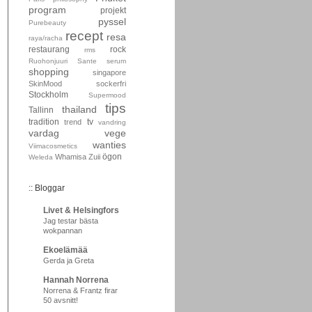
program
projekt
pyssel
Purebeauty
recept
resa
raya/racha
restaurang
rock
rms
Ruohonjuuri
Sante
serum
shopping
singapore
SkinMood
sockerfri
Stockholm
Supermood
tips
thailand
Tallinn
tradition
tv
trend
vandring
vardag
vege
wanties
Viimacosmetics
ögon
Whamisa
Zuii
Weleda
:: Bloggar
Livet & Helsingfors
Jag testar bästa
wokpannan
Ekoelämää
Gerda ja Greta
Hannah Norrena
Norrena & Frantz firar
50 avsnitt!