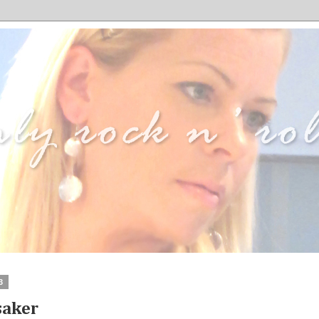
3
saker