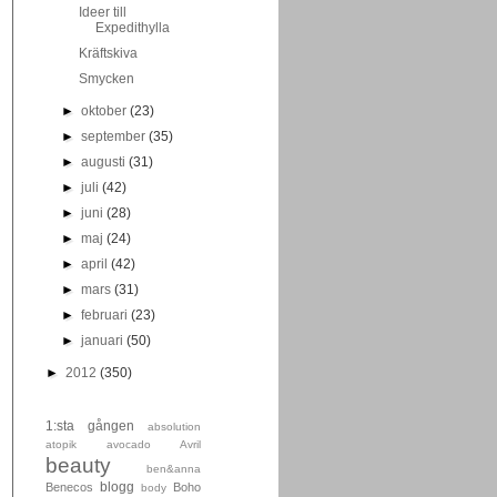
Ideer till
Expedithylla
Kräftskiva
Smycken
►
oktober
(23)
►
september
(35)
►
augusti
(31)
►
juli
(42)
►
juni
(28)
►
maj
(24)
►
april
(42)
►
mars
(31)
►
februari
(23)
►
januari
(50)
►
2012
(350)
1:sta gången
absolution
atopik
avocado
Avril
beauty
ben&anna
blogg
Benecos
Boho
body