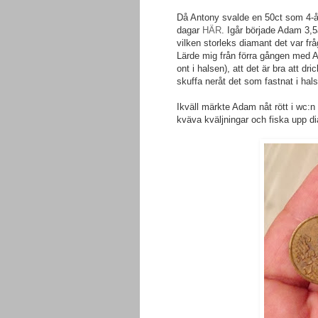
Då Antony svalde en 50ct som 4-år
dagar
HÄR
. Igår började Adam 3,5å
vilken storleks diamant det var frå
Lärde mig från förra gången med A
ont i halsen), att det är bra att dr
skuffa neråt det som fastnat i hal
Ikväll märkte Adam nåt rött i wc:n
kväva kväljningar och fiska upp d