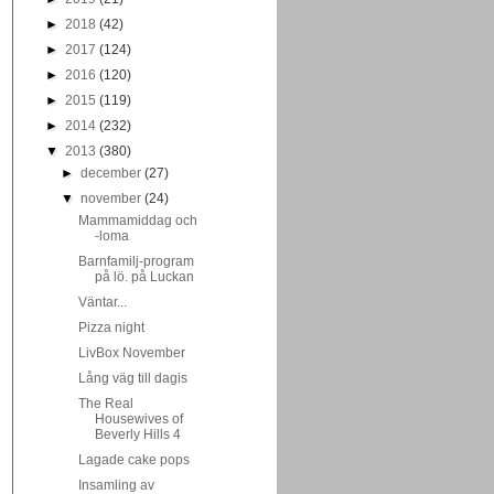
►
2018
(42)
►
2017
(124)
►
2016
(120)
►
2015
(119)
►
2014
(232)
▼
2013
(380)
►
december
(27)
▼
november
(24)
Mammamiddag och
-loma
Barnfamilj-program
på lö. på Luckan
Väntar...
Pizza night
LivBox November
Lång väg till dagis
The Real
Housewives of
Beverly Hills 4
Lagade cake pops
Insamling av