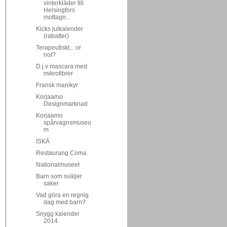
vinterkläder till
Helsingfors
mottagn...
Kicks julkalender
(rabatter)
Terapeutiskt... or
not?
D.j.v mascara med
mikrofibrer
Fransk manikyr
Korjaamo
Designmarknad
Korjaamo
spårvagnsmuseu
m
ISKÄ
Restaurang Coma
Nationalmuseet
Barn som sväljer
saker
Vad göra en regnig
dag med barn?
Snygg kalender
2014