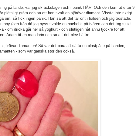
ing på lande, var jag skräckslagen och i panik
HÄR
. Och den kom ut efter 9
r plötsligt gråta och sa att han svalt en sjörövar diamant. Visste inte riktigt
ga om, så fick ingen panik. Han sa att det tar ont i halsen och jag tröstade.
ntony (och från då jag nyss svalde en nachobit på tvären och det tog sjukt
icka - om dricka går ner så yoghurt - och slutligen nåt ännu tjöckre för att
sen. Adam åt en mandarin och sa att det blev bättre.
 - sjörövar diamanten! Så var det bara att sätta en plastpåse på handen,
iamanten - som var ganska stor den också.