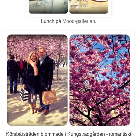
Lunch på
Mood-gallerian
.
Körsbärsträden blommade i Kungsträdgården - romantiskt