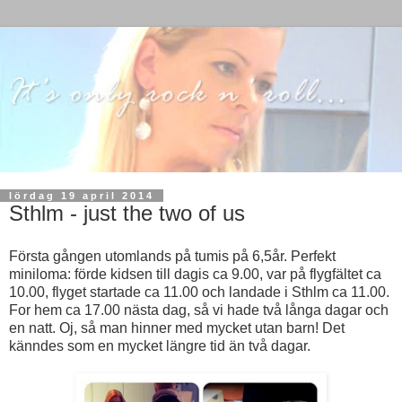
lördag 19 april 2014
Sthlm - just the two of us
Första gången utomlands på tumis på 6,5år. Perfekt
miniloma: förde kidsen till dagis ca 9.00, var på flygfältet ca
10.00, flyget startade ca 11.00 och landade i Sthlm ca 11.00.
For hem ca 17.00 nästa dag, så vi hade två långa dagar
och
en natt. O
j, så man hinner med mycket utan barn! Det
känndes som en mycket längre tid än två dagar.