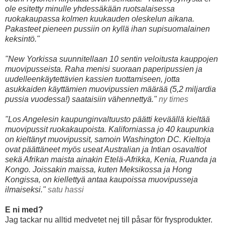
ole esitetty minulle yhdessäkään ruotsalaisessa
ruokakaupassa kolmen kuukauden oleskelun aikana.
Pakasteet pieneen pussiin on kyllä ihan
supisuomalainen
keksintö."
"New Yorkissa suunnitellaan 10 sentin veloitusta kauppojen
muovipusseista. Raha menisi suoraan paperipussien ja
uudelleenkäytettävien kassien tuottamiseen, jotta
asukkaiden käyttämien muovipussien määrää (5,2 miljardia
pussia vuodessa!) saataisiin vähennettyä."
ny times
"Los Angelesin kaupunginvaltuusto päätti keväällä kieltää
muovipussit ruokakaupoista. Kaliforniassa jo 40 kaupunkia
on kieltänyt muovipussit, samoin Washington DC. Kieltoja
ovat päättäneet myös useat Australian ja Intian osavaltiot
sekä Afrikan maista ainakin Etelä-Afrikka, Kenia, Ruanda ja
Kongo. Joissakin maissa, kuten Meksikossa ja Hong
Kongissa, on kiellettyä antaa kaupoissa muovipusseja
ilmaiseksi."
satu hassi
E ni med?
Jag tackar nu alltid medvetet nej till påsar för frysprodukter.