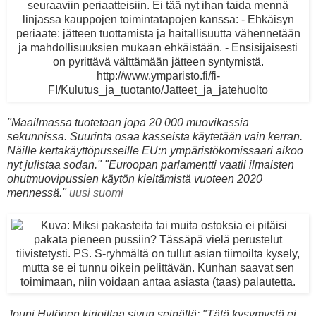
"Maailmassa tuotetaan jopa 20 000 muovikassia
sekunnissa. Suurinta osaa kasseista käytetään vain kerran.
Näille kertakäyttöpusseille EU:n ympäristökomissaari aikoo
nyt julistaa sodan."
"
Euroopan parlamentti vaatii ilmaisten
ohutmuovipussien käytön kieltämistä vuoteen 2020
mennessä.
"
uusi suomi
Jouni Hytönen kirjoittaa sivun seinällä: "Tätä kysymystä ei