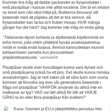
Kommer bra ihåg att detdär packandet av frysprodukter i
små plastpåsar i kassan inte alltid existerat. Det är en relativt
ny trend som nån idiot hittat på. Butikerna försvarar sitt
beteende med att påpeka att det är bra service, då
frysprodukter kan läcka och frukter mosas. HUR många
gånger har det hänt? Jag kommer inte ihåg en enda gång.
"Tällaisesta täysin turhasta ja älyttömästä käytännöstä on
tullut normi, joka onkin yhtäkkiä hyvää asiakaspalvelua,
mistä ei voida enää luopua. Ihmisiä kannustetaan muovin
tuhlaamiseen samalla kun jeesustellaan
ympäristövastuusta."
aamulehti
Plastpåsar skulle över huvudtaget kunna vara dyrare och
små plastpåsarna också ha ett pris. Det skulle kunna minska
användningen. Jag är helt säker på att våra barn som vuxna
kommer att förundra sig över vår generations beteende i
fråga om plastpåsar "VARFÖR använde du alltså inte en
matkasse av tyg? VAD var det alltså för idé att VARJE
GÅNG ta en eller flera plastpåsar från butiken?"