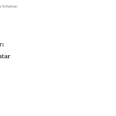
 Schulman
.
r:
ntar