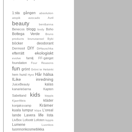
1:sta gången
absolution
atopik
avocado
Avril
beauty
ben&anna
blogg
Benecos
Boho
body
Bottega Verde
Bruns
products
brunutansol
Bybi
böcker
deodorant
DIY
Dermosil
DrHauschka
ekologiskt
efterrätt
familj
FF-gänget
evolve
foundation
Four Reasons
fun
grönt
Grönt te
Helsinki
Hår
hälsa
hem
hund
Hynt
ILike
inredning
kalas
JuiceBeauty
kanarieöarna
Kapten
kids
Sabeltand
kirppis
kläder
KjaerWeis
Krämer
konjaksvamp
kuala lumpur
L’oreal
köpa
life
lande
Lavera
lista
LivBox
Lofootit
Lofoten
loppis
Lumene
Luonkos
luonnonkosmetiikka