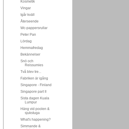
Kosmetik
Vingar
Igår kväll
Återseende
Wc-pappersrullar
Peter Pan
Lördag
Hemmafredag
Bekännelser
Snö och
Reissumies
Två blev tre...
Fabriken är igång
Singapore - Finland
Singapore part II
Sista dagen Kuala
Lumpur
Häng vid poolen &
sjukstuga
What's happening?
Simmande &