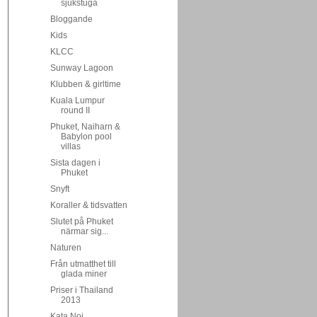
sjukstuga
Bloggande
Kids
KLCC
Sunway Lagoon
Klubben & girltime
Kuala Lumpur
round II
Phuket, Naiharn &
Babylon pool
villas
Sista dagen i
Phuket
Snyft
Koraller & tidsvatten
Slutet på Phuket
närmar sig...
Naturen
Från utmatthet till
glada miner
Priser i Thailand
2013
Kata Noi