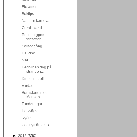
Elefanter
Boktips
Naiharn karneval
Coral island
Resebloggen
fortsätter
Solnedgång
Da Vinci
Mat
Det blir en dag på
stranden...
Dino minigolf
Vardag
Bon island med
Marika's
Funderingar
Halvvägs
Nyåret
Gott nytt år 2013
►
2012
(350)