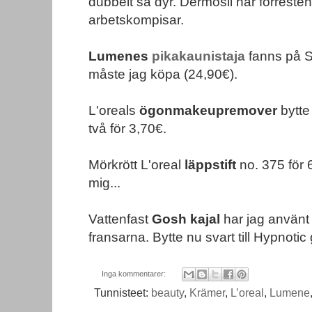
dubbelt så dyr. Dermosil har förresten
arbetskompisar.
Lumenes
pikakaunistaja
fanns på S
måste jag köpa (24,90€).
L'oreals
ögonmakeupremover
bytte 
två för 3,70€.
Mörkrött L'oreal
läppstift
no. 375 för 
mig...
Vattenfast
Gosh kajal
har jag använt 
fransarna. Bytte nu svart till Hypnotic
Inga kommentarer:
Tunnisteet:
beauty
,
Krämer
,
L’oreal
,
Lumene