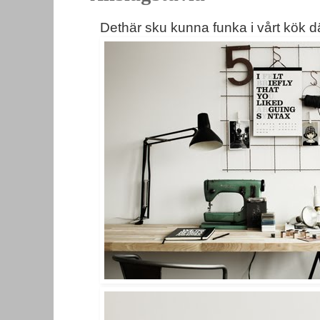
Dethär sku kunna funka i vårt kök dä