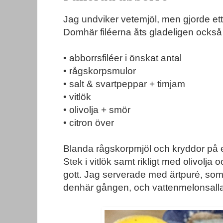
Jag undviker vetemjöl, men gjorde e
Domhär filéerna åts gladeligen också
• abborrsfiléer i önskat antal
• rågskorpsmulor
• salt & svartpeppar + timjam
• vitlök
• olivolja + smör
• citron över
Blanda rågskorpmjöl och kryddor på en 
Stek i vitlök samt rikligt med olivolja
gott. Jag serverade med ärtpuré, som 
denhär gången, och vattenmelonsall