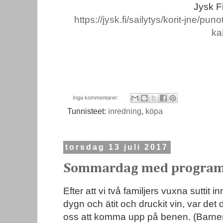
Jysk Fi
https://jysk.fi/sailytys/korit-jne/pun
ka
Inga kommentarer:
Tunnisteet:
inredning
,
köpa
torsdag 13 juli 2017
Sommardag med progra
Efter att vi två familjers vuxna suttit i
dygn och ätit och druckit vin, var det
oss att komma upp på benen. (Barnen 