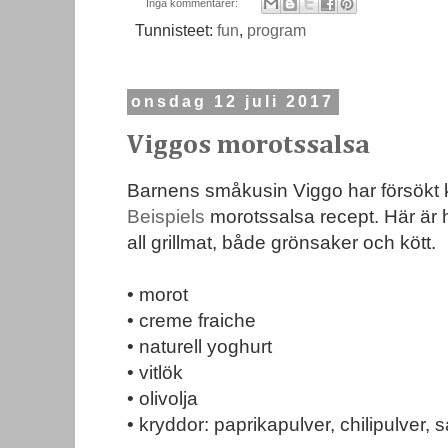
Inga kommentarer:
Tunnisteet:
fun
,
program
onsdag 12 juli 2017
Viggos morotssalsa
Barnens småkusin Viggo har försökt 
Beispiels
morotssalsa recept. Här är h
all grillmat, både grönsaker och kött.
• morot
• creme fraiche
• naturell yoghurt
• vitlök
• olivolja
• kryddor: paprikapulver, chilipulver, 