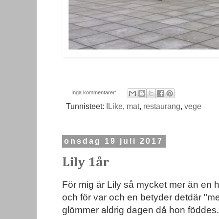
Inga kommentarer:
Tunnisteet:
ILike
,
mat
,
restaurang
,
vege
onsdag 19 juli 2017
Lily 1år
För mig är Lily så mycket mer än en 
och för var och en betyder detdär "me
glömmer aldrig dagen då hon föddes