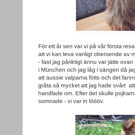
För ett år sen var vi på vår första res
att vi kan leva vanligt oberoende av 
- fast jag påriktigt ännu var jätte ov
i München och jag låg i sängen då jag
att aussie valparna fötts och det fann
gråta så mycket att jag hade svårt att
handlade om. Efter det skulle pojkarn
somnade - vi var in löööv.