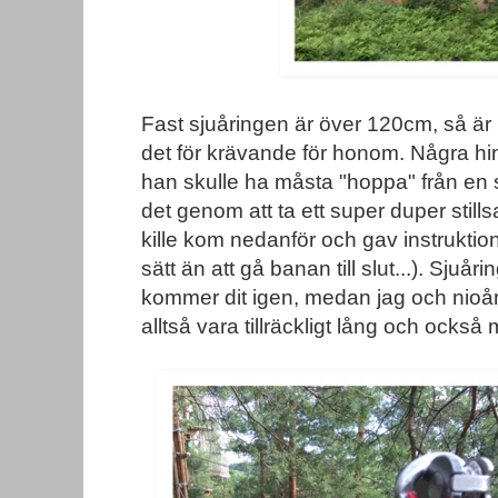
Fast sjuåringen är över 120cm, så är 
det för krävande för honom. Några hin
han skulle ha måsta "hoppa" från en s
det genom att ta ett super duper still
kille kom nedanför och gav instruktio
sätt än att gå banan till slut...). Sjuår
kommer dit igen, medan jag och nioå
alltså vara tillräckligt lång och också