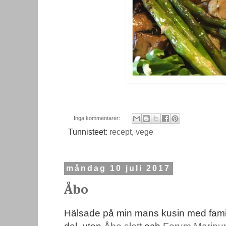
Inga kommentarer:
Tunnisteet:
recept
,
vege
måndag 10 juli 2017
Åbo
Hälsade på min mans kusin med familj 